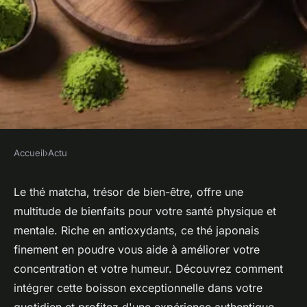
Accueil
›
Actu
ACTU
Thé matcha : votre allié
Le thé matcha, trésor de bien-être, offre une
multitude de bienfaits pour votre santé physique et
naturel pour le bien-être
mentale. Riche en antioxydants, ce thé japonais
quotidien
finement en poudre vous aide à améliorer votre
concentration et votre humeur. Découvrez comment
Aaron
•
20 décembre 2024
•
5 min de lecture
intégrer cette boisson exceptionnelle dans votre