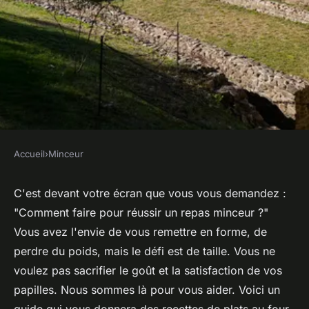
Accueil
›
Minceur
MINCEUR
Quelles sont les meilleures
C'est devant votre écran que vous vous demandez :
"Comment faire pour réussir un repas minceur ?"
recettes de plats au four sans
Vous avez l'envie de vous remettre en forme, de
matières grasses pour un
perdre du poids, mais le défi est de taille. Vous ne
repas minceur?
voulez pas sacrifier le goût et la satisfaction de vos
papilles. Nous sommes là pour vous aider. Voici un
Aaron
•
22 mai 2024
•
6 min de lecture